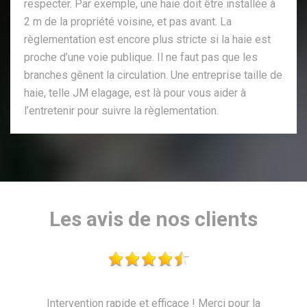
respecter. Par exemple, une haie doit être installée à
2 m de la propriété voisine, et pas avant. La
règlementation est encore plus stricte si la haie est
proche d’une voie publique. Il ne faut pas que les
branches gênent la circulation. Une entreprise taille de
haie, telle JM elagage, est là pour vous aider à
l’entretenir pour suivre la règlementation.
Les avis de nos clients
la
Le 28/08/2024 fin de chantier. Travail (élagage, taille
le 26