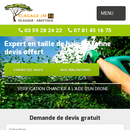
MENU
03 59 28 24 22
07 81 45 16 75
Expert en taille de haie 89 Yonne
devis offert
CONTACTEZ-NOUS
NOS REALISATIONS
VÉRIFICATION CHANTIER À L'AIDE D'UN DRONE
Demande de devis gratuit