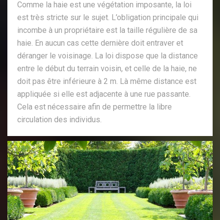
Comme la haie est une végétation imposante, la loi
est très stricte sur le sujet. L’obligation principale qui
incombe à un propriétaire est la taille régulière de sa
haie. En aucun cas cette dernière doit entraver et
déranger le voisinage. La loi dispose que la distance
entre le début du terrain voisin, et celle de la haie, ne
doit pas être inférieure à 2 m. Là même distance est
appliquée si elle est adjacente à une rue passante.
Cela est nécessaire afin de permettre la libre
circulation des individus.