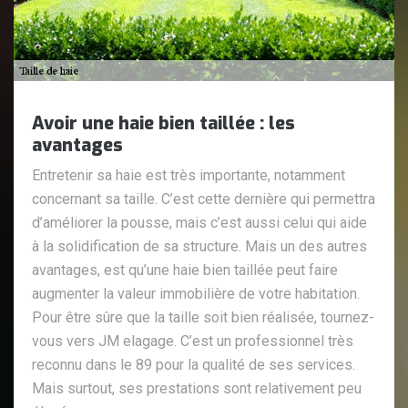
Avoir une haie bien taillée : les
avantages
Entretenir sa haie est très importante, notamment
concernant sa taille. C’est cette dernière qui permettra
d’améliorer la pousse, mais c’est aussi celui qui aide
à la solidification de sa structure. Mais un des autres
avantages, est qu’une haie bien taillée peut faire
augmenter la valeur immobilière de votre habitation.
Pour être sûre que la taille soit bien réalisée, tournez-
vous vers JM elagage. C’est un professionnel très
reconnu dans le 89 pour la qualité de ses services.
Mais surtout, ses prestations sont relativement peu