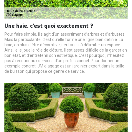
Une haie, c’est quoi exactement ?
Pour faire simple, il s’agit d’un assortiment d’arbres et d’arbustes.
Mais la particularité, c’est qu’elle forme une ligne bien définie. La
haie, en plus d’être décorative, sert aussi à délimiter un espace.
Ainsi, elle joue le rôle de clôture. Il est assez difficile de la garder en
bon état, et d’entretenir son esthétique. C’est pourquoi, n’hésitez
pas à recourir aux services d’un professionnel. Pour donner un
exemple concret, JM elagage est un jardinier expert dans la taille
de buisson qui propose ce genre de service.