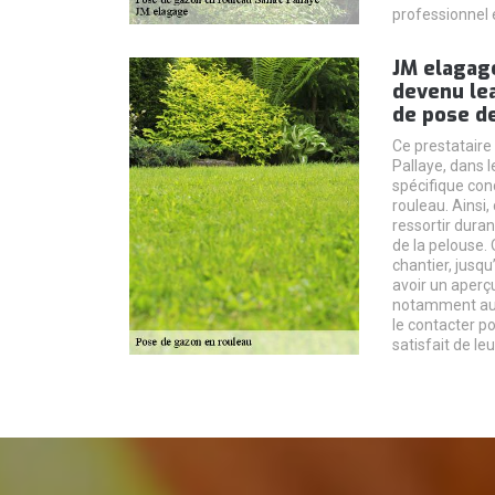
professionnel e
JM elagag
devenu le
de pose d
Ce prestataire 
Pallaye, dans 
spécifique con
rouleau. Ainsi, 
ressortir duran
de la pelouse. 
chantier, jusqu
avoir un aperçu
notamment au n
le contacter p
satisfait de le