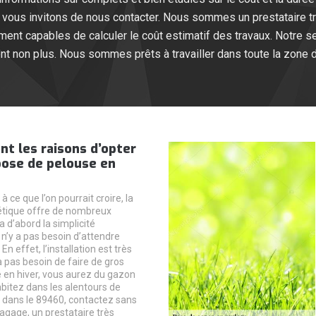
 vous invitons de nous contacter. Nous sommes un prestataire tr
nt capables de calculer le coût estimatif des travaux. Notre se
t non plus. Nous sommes prêts à travailler dans toute la zone d
nt les raisons d’opter
pose de pelouse en
 ce que l’on pourrait croire, la
étique offre de nombreux
 a d’abord la simplicité
Il n’y a pas besoin d’attendre
En effet, l’installation est très
y a pas besoin de faire de gros
en hiver, vous aurez du gazon
abitez dans les alentours de
, dans le 89460, contactez sans
agage, un prestataire très