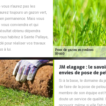
 vous n’aurez pas les
 aurez toujours un gazon vert,
sé en permanence. Mais vous
i vous conviendra et qui
résultat obtenu dépendra
vous habitez à Sainte Pallaye,
é pour réaliser vos travaux
 à lui.
JM elagage : le savoi
envies de pose de pe
Si à la base, le domaine du 
de faire de la pose de pelou
membre de son équipe est h
doute un service de qualité.
recouvrir, même si elle fait p