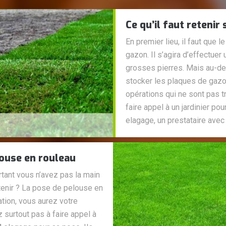
Ce qu’il faut retenir
En premier lieu, il faut que 
gazon. Il s’agira d’effectuer
grosses pierres. Mais au-delà
stocker les plaques de gazo
opérations qui ne sont pas tr
faire appel à un jardinier p
elagage, un prestataire avec
louse en rouleau
tant vous n’avez pas la main
etenir ? La pose de pelouse en
lation, vous aurez votre
 surtout pas à faire appel à