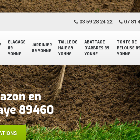
03 59 28 24 22
07 81 4
ELAGAGE
TAILLE DE
ABATTAGE
TONTE DE
E
JARDINIER
89
HAIE 89
D'ARBRES 89
PELOUSE 8
89 YONNE
YONNE
YONNE
YONNE
YONNE
gazon en
laye 89460
ATIONS