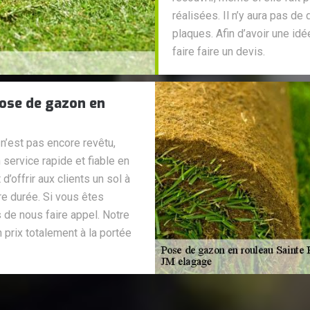
réalisées. Il n’y aura pas d
plaques. Afin d’avoir une idé
faire faire un devis.
pose de gazon en
 n’est pas encore revêtu,
service rapide et fiable en
’offrir aux clients un sol à
re durée. Si vous êtes
 de nous faire appel. Notre
 prix totalement à la portée