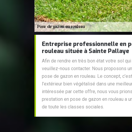
Entreprise professionnelle en 
rouleau située à Sainte Pallaye
Afin de rendre en très bon état votre sol qui
veuillez-nous contacter. Nous proposons un 
pose de gazon en rouleau. Le concept, c’est d
l’extérieur bien végétalisé dans une meilleu
intéressée par cette offre, nous vous prions
prestation en pose de gazon en rouleau a un
de toute les classes sociales.