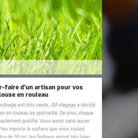
r-faire d’un artisan pour vos
louse en rouleau
jardinage est très vaste, JM elagage a décidé
se en rouleau sa spécialité. De plus, chaque
autement qualifié. Vous aurez sans aucun
 Peu importe la surface que vous voulez
lus de 50 m², les finitions seront très bien