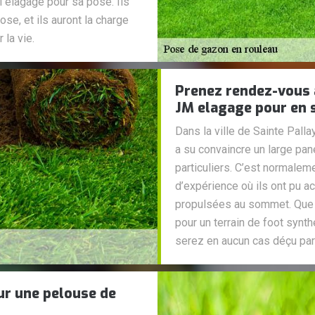
elagage pour sa pose. Ils
ose, et ils auront la charge
 la vie.
Prenez rendez-vous a
JM elagage pour en s
Dans la ville de Sainte Pall
a su convaincre un large pan
particuliers. C’est normale
d’expérience où ils ont pu ac
propulsées au sommet. Que c
pour un terrain de foot synth
serez en aucun cas déçu par 
ur une pelouse de