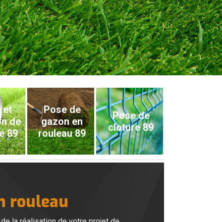
 et
Pose de
Pose de
on de
gazon en
cloture 89
e 89
rouleau 89
n rouleau
e la réalisation de votre projet de