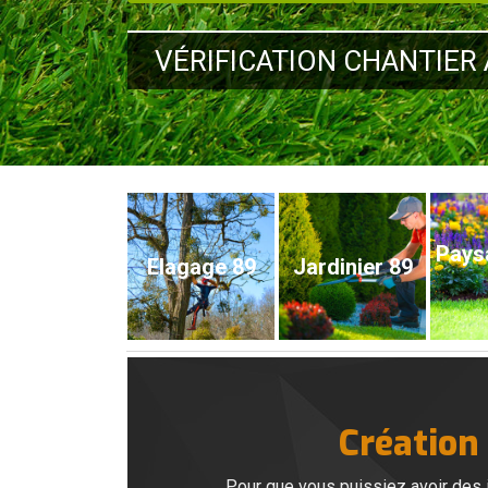
VÉRIFICATION CHANTIER 
Pays
Elagage 89
Jardinier 89
Création
Pour que vous puissiez avoir des i