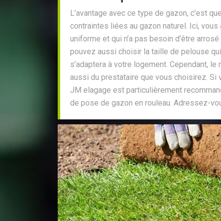
L’avantage avec ce type de gazon, c’est que
contraintes liées au gazon naturel. Ici, vous
uniforme et qui n’a pas besoin d’être arro
pouvez aussi choisir la taille de pelouse qu
s’adaptera à votre logement. Cependant, le 
aussi du prestataire que vous choisirez. Si 
JM elagage est particulièrement recommand
de pose de gazon en rouleau. Adressez-vous