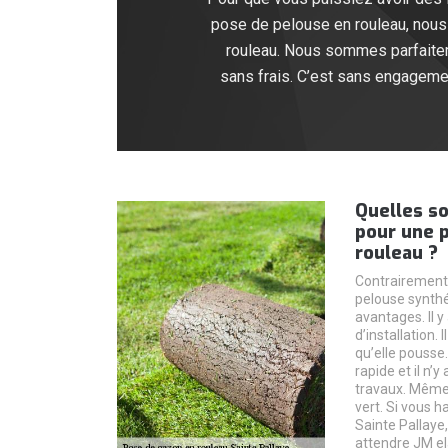
pose de pelouse en rouleau, nous
rouleau. Nous sommes parfaiteme
sans frais. C’est sans engagemen
Quelles so
pour une 
rouleau ?
Contrairement à
pelouse synth
avantages. Il y
d’installation. 
qu’elle pousse. 
rapide et il n’
travaux. Même 
vert. Si vous h
Sainte Pallaye
attendre JM el