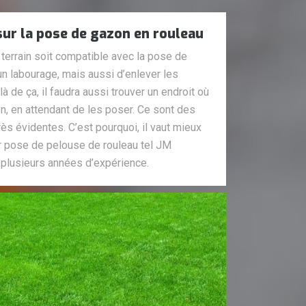
 sur la pose de gazon en rouleau
le terrain soit compatible avec la pose de
 un labourage, mais aussi d’enlever les
 de ça, il faudra aussi trouver un endroit où
n, en attendant de les poser. Ce sont des
ès évidentes. C’est pourquoi, il vaut mieux
our pose de pelouse de rouleau tel JM
 plusieurs années d’expérience.