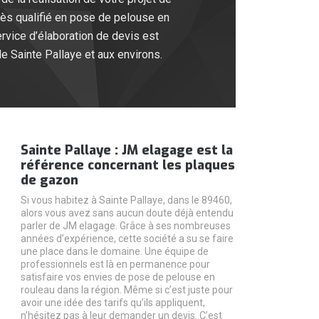
ès qualifié en pose de pelouse en
rvice d’élaboration de devis est
e Sainte Pallaye et aux environs.
Sainte Pallaye : JM elagage est la
référence concernant les plaques
de gazon
Si vous habitez à Sainte Pallaye, dans le 89460,
alors vous avez sans aucun doute déjà entendu
parler de JM elagage. Grâce à ses nombreuses
années d’expérience, cette société a su se faire
une place dans le domaine. Une équipe de
professionnels est là en permanence pour
satisfaire vos envies de pose de pelouse en
rouleau dans la région. Même si c’est juste pour
avoir une idée des tarifs qu’ils appliquent,
n’hésitez pas à leur demander un devis. C’est