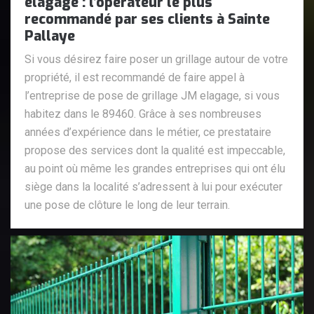
elagage : l’opérateur le plus
recommandé par ses clients à Sainte
Pallaye
Si vous désirez faire poser un grillage autour de votre
propriété, il est recommandé de faire appel à
l’entreprise de pose de grillage JM elagage, si vous
habitez dans le 89460. Grâce à ses nombreuses
années d’expérience dans le métier, ce prestataire
propose des services dont la qualité est impeccable,
au point où même les grandes entreprises qui ont élu
siège dans la localité s’adressent à lui pour exécuter
une pose de clôture le long de leur terrain.