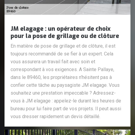
JM elagage : un opérateur de choix
pour la pose de grillage ou de clôture
En matière de pose de grillage et de clôture, il est
toujours recommandé de se fier à un expert. Cela
vous assurera un travail fait avec soin et
correspondant à vos exigences. A Sainte Pallaye,
dans le 89460, les propriétaires n’hésitent pas à
confier cette tâche au paysagiste JM elagage. Vous
souhaitez une prestation impeccable ? Adressez-
vous à JM elagage : appelez-le durant les heures de
bureau pour lui faire part de vos projets. Il peut aussi
vous dresser rapidement un devis détaillé.