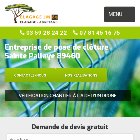
MENU
03 59 28 24 22
07 81 45 16 75
Entreprise de pose de clôture
Sainte Pallaye 89460
CONTACTEZ-NOUS
NOS REALISATIONS
VÉRIFICATION CHANTIER À L'AIDE D'UN DRONE
Demande de devis gratuit