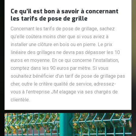
Ce qu’il est bon à savoir à concernant
les tarifs de pose de grille
Concernant les tarifs de pose de grillage, sachez
qu’elle coûtera moins cher que si vous aviez à
installer une clôture en bois ou en pierre. Le prix
linéaire des grillages ne devra pas dépasser les 10
euros en moyenne. En ce qui concerne l’installation,
comptez dans les 90 euros par mètre. Si vous
souhaitez bénéficier d’un tarif de pose de grillage pas
cher, outre le critère qualité de service, adressez-
vous à l’entreprise JM elagage via ses chargés de
clientèle.