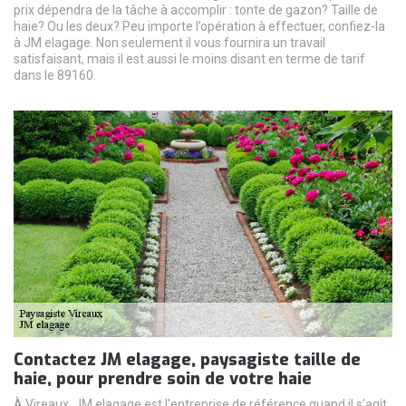
prix dépendra de la tâche à accomplir : tonte de gazon? Taille de
haie? Ou les deux? Peu importe l’opération à effectuer, confiez-la
à JM elagage. Non seulement il vous fournira un travail
satisfaisant, mais il est aussi le moins disant en terme de tarif
dans le 89160.
Contactez JM elagage, paysagiste taille de
haie, pour prendre soin de votre haie
À Vireaux, JM elagage est l’entreprise de référence quand il s’agit