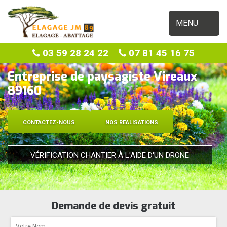
MENU
03 59 28 24 22
07 81 45 16 75
Entreprise de paysagiste Vireaux
89160
CONTACTEZ-NOUS
NOS REALISATIONS
VÉRIFICATION CHANTIER À L'AIDE D'UN DRONE
Demande de devis gratuit