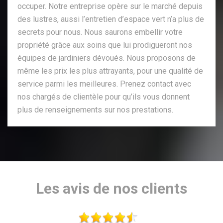
occuper. Notre entreprise opère sur le marché depuis
des lustres, aussi l’entretien d’espace vert n’a plus de
secrets pour nous. Nous saurons embellir votre
propriété grâce aux soins que lui prodigueront nos
équipes de jardiniers dévoués. Nous proposons de
même les prix les plus attrayants, pour une qualité de
service parmi les meilleures. Prenez contact avec
nos chargés de clientèle pour qu’ils vous donnent
plus de renseignements sur nos prestations.
Les avis de nos clients