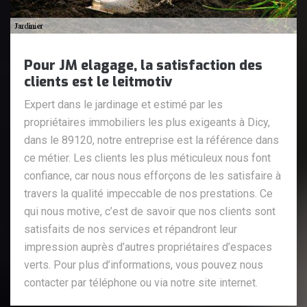
Pour JM elagage, la satisfaction des
clients est le leitmotiv
Expert dans le jardinage et estimé par les
propriétaires immobiliers les plus exigeants à Dicy,
dans le 89120, notre entreprise est la référence dans
ce métier. Les clients les plus méticuleux nous font
confiance, car nous nous efforçons de les satisfaire à
travers la qualité impeccable de nos prestations. Ce
qui nous motive, c’est de savoir que nos clients sont
satisfaits de nos services et répandront leur
impression auprès d’autres propriétaires d’espaces
verts. Pour plus d’informations, vous pouvez nous
contacter par téléphone ou via notre site internet.