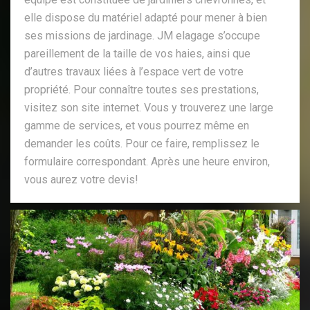
elle dispose du matériel adapté pour mener à bien
ses missions de jardinage. JM elagage s’occupe
pareillement de la taille de vos haies, ainsi que
d’autres travaux liées à l’espace vert de votre
propriété. Pour connaître toutes ses prestations,
visitez son site internet. Vous y trouverez une large
gamme de services, et vous pourrez même en
demander les coûts. Pour ce faire, remplissez le
formulaire correspondant. Après une heure environ,
vous aurez votre devis!