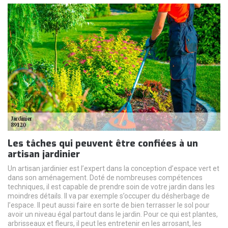
Les tâches qui peuvent être confiées à un
artisan jardinier
Un artisan jardinier est l’expert dans la conception d’espace vert et
dans son aménagement. Doté de nombreuses compétences
techniques, il est capable de prendre soin de votre jardin dans les
moindres détails. Il va par exemple s’occuper du désherbage de
l’espace. Il peut aussi faire en sorte de bien terrasser le sol pour
avoir un niveau égal partout dans le jardin. Pour ce qui est plantes,
arbrisseaux et fleurs, il peut les entretenir en les arrosant, les