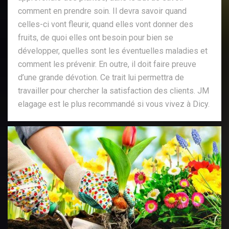
comment en prendre soin. Il devra savoir quand
celles-ci vont fleurir, quand elles vont donner des
fruits, de quoi elles ont besoin pour bien se
développer, quelles sont les éventuelles maladies et
comment les prévenir. En outre, il doit faire preuve
d’une grande dévotion. Ce trait lui permettra de
travailler pour chercher la satisfaction des clients. JM
elagage est le plus recommandé si vous vivez à Dicy.