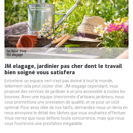
JM elagage, jardinier pas cher dont le travail
bien soigné vous satisfera
Entretenir un espace vert n’est pas donné à tout le monde,
tellement cela peut coûter cher. JM elagage cependant, vous
propose des services de jardinier à un prix accessible à toutes les
bourses. Avec une équipe chevronnée d’artisans jardiniers, nous
vous promettons une prestation de qualité, et ce pour un coût
optimal. Pour avoir idée de nos tarifs, demandez-nous un devis en
nous envoyons le détail des tâches que vous souhaitez effectuer.
Vous verrez que nous défions toute concurrence, mais que nous
vous fournirons une prestation inégalable.