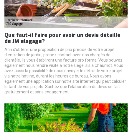
Que faut-il faire pour avoir un devis détaillé
de JM elagage?
Afin d’obtenir une proposition de prix précise de votre projet
d’entretien de jardin, prenez contact avec nos chargés de
clientèle. Ils vous établiront une facture pro forma. Vous pouvez
également nous rendre visite à notre siège, sis à Chaumot. Vous
avez aussi la possibilité de nous envoyer le détail de votre projet
via notre hotline, durant les heures de bureau. Nous avons
également une application sur notre site internet qui peut calculer
le tarif de vos projets. Sachez que l’élaboration de devis se fait
gratuitement et sans engagement.