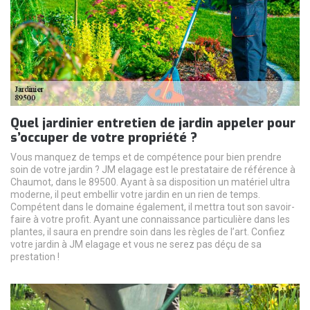
Quel jardinier entretien de jardin appeler pour
s’occuper de votre propriété ?
Vous manquez de temps et de compétence pour bien prendre
soin de votre jardin ? JM elagage est le prestataire de référence à
Chaumot, dans le 89500. Ayant à sa disposition un matériel ultra
moderne, il peut embellir votre jardin en un rien de temps.
Compétent dans le domaine également, il mettra tout son savoir-
faire à votre profit. Ayant une connaissance particulière dans les
plantes, il saura en prendre soin dans les règles de l’art. Confiez
votre jardin à JM elagage et vous ne serez pas déçu de sa
prestation !