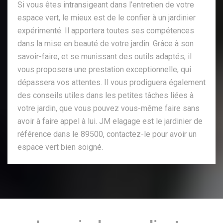
Si vous êtes intransigeant dans l’entretien de votre
espace vert, le mieux est de le confier à un jardinier
expérimenté. Il apportera toutes ses compétences
dans la mise en beauté de votre jardin. Grâce à son
savoir-faire, et se munissant des outils adaptés, il
vous proposera une prestation exceptionnelle, qui
dépassera vos attentes. Il vous prodiguera également
des conseils utiles dans les petites tâches liées à
votre jardin, que vous pouvez vous-même faire sans
avoir à faire appel à lui. JM elagage est le jardinier de
référence dans le 89500, contactez-le pour avoir un
espace vert bien soigné.