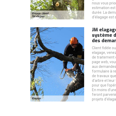
nous vous prio
estimation est
durée. La dema
d’élagage est
JM elagage
système d
des deman
Client fidèle o
elagage, vene
de traitement 
page web, vous
aux demandes d
formulaire à re
de travaux que
d’arbre et leur
pour que l’opér
En moins d’un
feront parveni
projets d’élagag