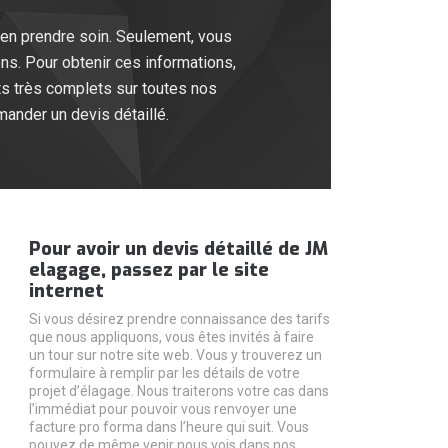
en prendre soin. Seulement, vous
ns. Pour obtenir ces informations,
ts très complets sur toutes nos
mander un devis détaillé.
Pour avoir un devis détaillé de JM
elagage, passez par le site
internet
Si vous désirez prendre connaissance des tarifs
que nous appliquons, vous êtes invités à faire
un tour sur notre site web. Vous y trouverez un
formulaire à remplir par les détails de votre
projet d’élagage. Nous traiterons votre cas dans
l’immédiat pour pouvoir vous renvoyer une
facture pro forma dans l’heure qui suit. Vous
pouvez de même venir nous vois dans nos