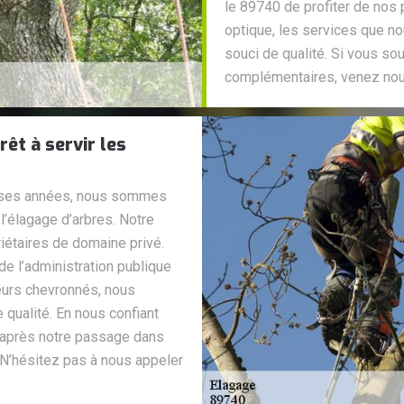
le 89740 de profiter de nos 
optique, les services que 
souci de qualité. Si vous so
complémentaires, venez nous
rêt à servir les
uses années, nous sommes
l’élagage d’arbres. Notre
iétaires de domaine privé.
e l’administration publique
ueurs chevronnés, nous
 qualité. En nous confiant
r après notre passage dans
N’hésitez pas à nous appeler