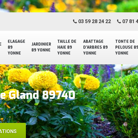
03 59 28 24 22
07 81 4
ELAGAGE
TAILLE DE
ABATTAGE
TONTE DE
E
JARDINIER
89
HAIE 89
D'ARBRES 89
PELOUSE 8
89 YONNE
YONNE
YONNE
YONNE
YONNE
ge Gland 89740
ATIONS