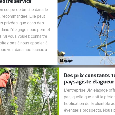
votre service
en coupe de brnche dans le
us recommandée. Elle peut
tés privées, que dans des
 dans l’élagage nous permet
ts. Si vous voulez connaitre
itez pas à nous appeler, à
ous voir dans nos locaux à
Des prix constants t
paysagiste élagueur
L’entreprise JM elagage offr
pas, quelle que soit la périod
fidélisation de la clientèle 
éventuels prospects. Nous 