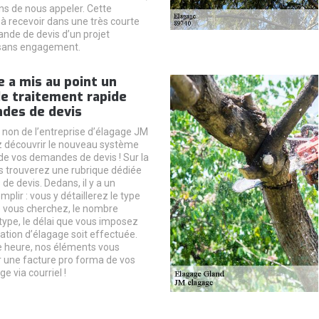
ns de nous appeler. Cette
 à recevoir dans une très courte
nde de devis d’un projet
 sans engagement.
 a mis au point un
e traitement rapide
des de devis
u non de l’entreprise d’élagage JM
z découvrir le nouveau système
de vos demandes de devis ! Sur la
 trouverez une rubrique dédiée
e devis. Dedans, il y a un
mplir : vous y détaillerez le type
 vous cherchez, le nombre
 type, le délai que vous imposez
ation d’élagage soit effectuée.
e heure, nos éléments vous
r une facture pro forma de vos
e via courriel !