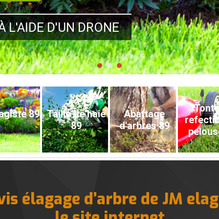
À L'AIDE D'UN DRONE
Tonte
agiste 89
Taille de haie
Abattage
refecti
89
d'arbres 89
pelous
is élagage d’arbre de JM elag
le site internet