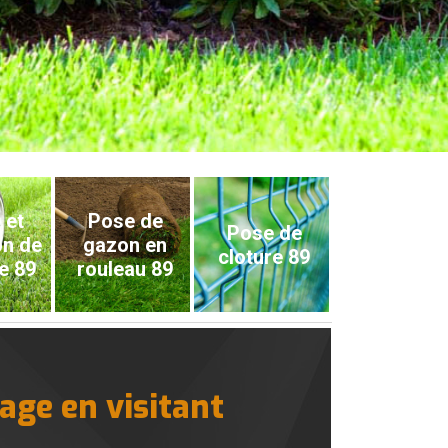
 et
Pose de
Pose de
on de
gazon en
cloture 89
e 89
rouleau 89
age en visitant