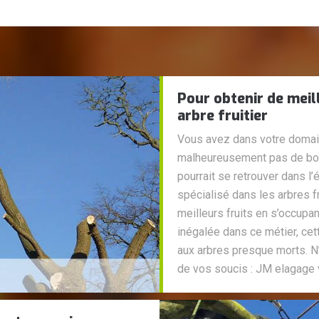
Pour obtenir de meill
arbre fruitier
Vous avez dans votre domain
malheureusement pas de bons
pourrait se retrouver dans l
spécialisé dans les arbres fr
meilleurs fruits en s’occupa
inégalée dans ce métier, cet
aux arbres presque morts. N’h
de vos soucis : JM elagage 