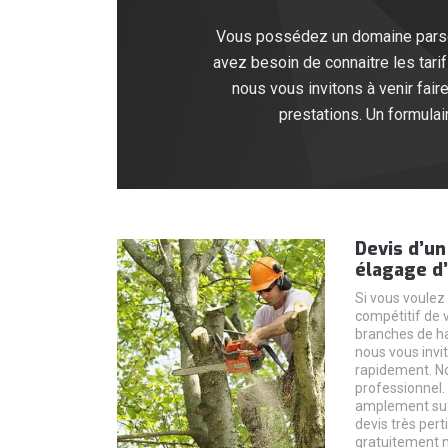
Vous possédez un domaine parsem
avez besoin de connaitre les tari
nous vous invitons à venir fai
prestations. Un formulai
Devis d’un
élagage d
Si vous voulez 
compétitif de 
branches de hai
nous vous invi
rapidement. N
professionnel.
amplement suff
devis très pert
gratuitement n