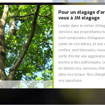
Pour un élagage d’a
vous à JM elagage
Leader dans le métier d’élag
services aux propriétaires h
sont composées d’élagueurs h
santé de vos arbres, et leur
confiez sont blessées, nous
sorte d’éviter une aggravatio
enclins à des pathologies, ce
en détails nos services, n’h
dans nos locaux. Nos chargé
vos questions.