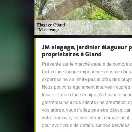
JM elagage, jardinier élagueur p
propriétaires à Gland
Présente sur le marché depuis de nombre
forts d’une longue expérience réussie dans 
expertise ne se limite pas auprès des propr
Nous pouvons également intervenir auprès d
locale. Dotée d’une équipe d’artisans élag
garantissons à nos clients une prestation de
vos arbres, vous n’allez pas être déçus, ca
votre domaine, ceux-ci seront comme neuf. 
pour avoir plus de détails sur nos services.